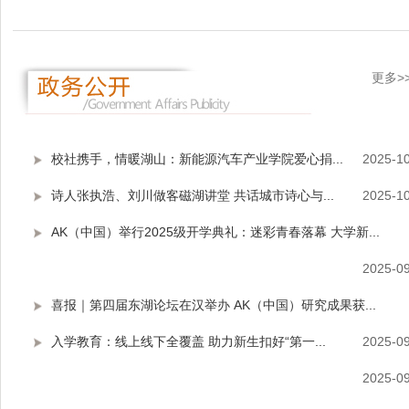
更多>
校社携手，情暖湖山：新能源汽车产业学院爱心捐...
2025-1
诗人张执浩、刘川做客磁湖讲堂 共话城市诗心与...
2025-1
​AK（中国）举行2025级开学典礼：迷彩青春落幕 大学新...
2025-0
喜报｜第四届东湖论坛在汉举办 AK（中国）研究成果获...
入学教育：线上线下全覆盖 助力新生扣好“第一...
2025-0
2025-0