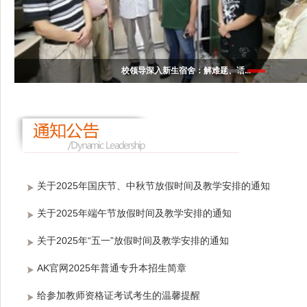
校领导深入新生宿舍：解难题、话...
1
2
3
4
关于2025年国庆节、中秋节放假时间及教学安排的通知
关于2025年端午节放假时间及教学安排的通知
关于2025年“五一”放假时间及教学安排的通知
AK官网2025年普通专升本招生简章
给参加教师资格证考试考生的温馨提醒