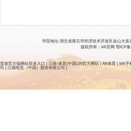
学院地址:湖北省黄石市经济技术开发区金山大道东666号 邮编
版权所有：AK官网 鄂ICP备0
雷速官方端网站登录入口
|
江南·体育(中国)JN官方网站
|
AK体育
|
MK手
司
|
江南电竞（中国）股份有限公司
|