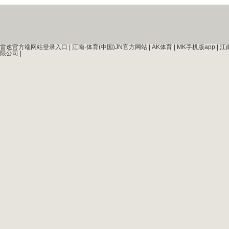
雷速官方端网站登录入口
|
江南·体育(中国)JN官方网站
|
AK体育
|
MK手机版app
|
江
限公司
|