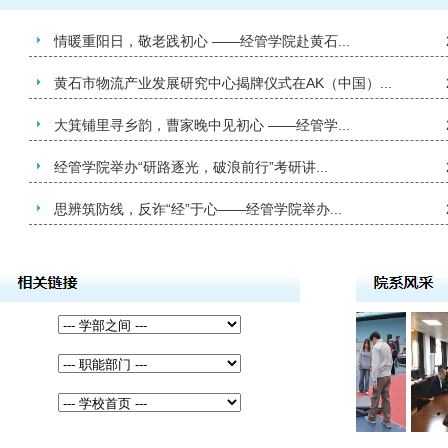
情暖重阳日，敬老践初心 ——经管学院赴黄石...
黄石市物流产业发展研究中心揭牌仪式在AK（中国）...
大箕铺里寻乡韵，曹家晚中见初心 ——经管学...
经管学院举办“研路逐光，破浪前行”考研讲...
思辨筑防线，反诈“经”于心——经管学院举办...