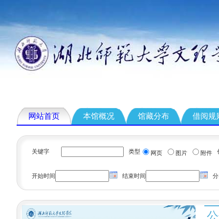
网站首页
本馆概况
馆藏分布
借阅规
关键字
类型
网页
图片
附件
开始时间
结束时间
分
公