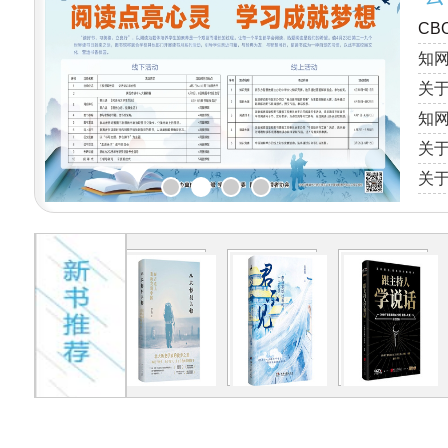
CB
知网
关于
知
关于
关于