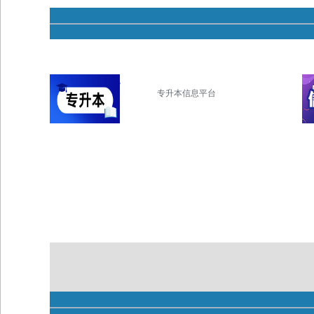
专升本信息平台