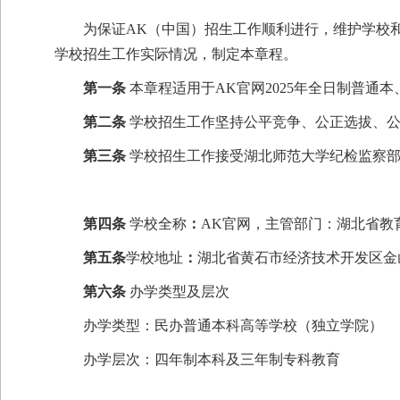
为保证AK（中国）招生工作顺利进行，维护学校
学校招生工作
实际
情况，制定本章程。
第一条
本章程适用于AK官网
202
5
年全日制普通本
第二条
学校招生工作坚持公平竞争、公正选拔、
第三条
学校招生工作接受
湖北师范大学
纪检监察
第四条
学校全称
：
AK官网
，
主管部门：湖北省教
第五条
学校地址
：
湖北省黄石市经济技术开发区金
第六条
办学类型及层次
办学类型：
民办
普通本科高等学校（独立学院）
办学层次：四年制本科及三年制专科教育