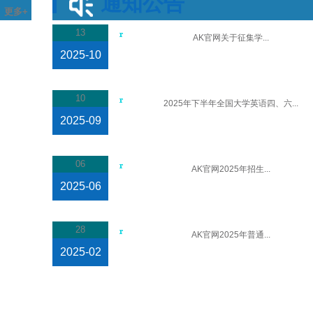
通知公告
更多+
13
AK官网关于征集学...
.
2025-10
月
10
2025年下半年全国大学英语四、六.
2025-09
..
06
AK官网2025年招生...
..
2025-06
..
28
AK官网2025年普通...
2025-02