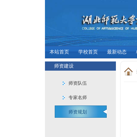
本站首页
学校首页
最新动态
师资建设
师资队伍
专家名师
师资规划