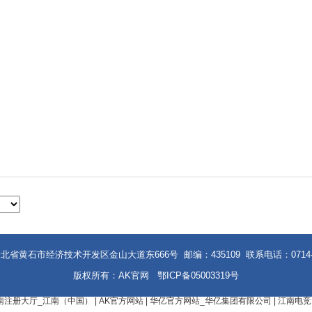
北省黄石市经济技术开发区金山大道东666号 邮编：435109 联系电话：0714-52
版权所有：AK官网 鄂ICP备05003319号
南注册大厅_江南（中国）
|
AK官方网站
|
华亿官方网站_华亿集团有限公司
|
江南电竞