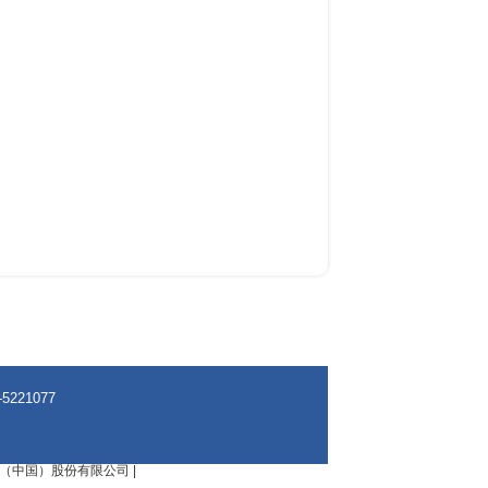
21077
（中国）股份有限公司
|