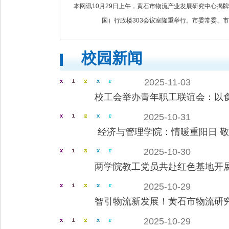
本网讯10月29日上午，黄石市物流产业发展研究中心揭牌
国）行政楼303会议室隆重举行。市委常委、市委
校园新闻
2025-11-03
校工会举办青年职工联谊会：以食.
2025-10-31
经济与管理学院：情暖重阳日 敬..
2025-10-30
两学院教工党员共赴红色基地开展.
2025-10-29
智引物流新发展！黄石市物流研究.
2025-10-29