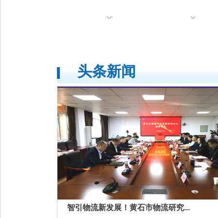
×关闭
AK官网
机构设置
头条新闻
智引物流新发展！黄石市物流研究...