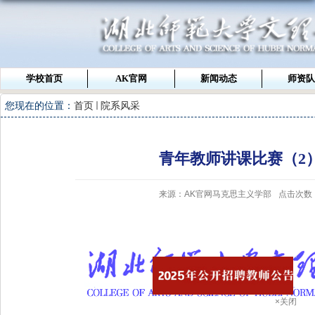
学校首页
AK官网
新闻动态
师资队
您现在的位置：
首页
院系风采
青年教师讲课比赛（2
来源：AK官网马克思主义学部
点击次数
.