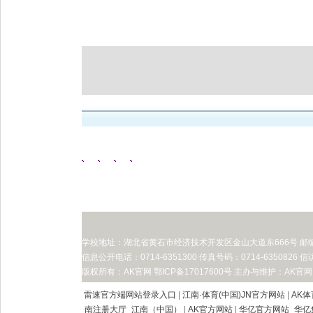
学校地址：湖北省黄石市经济技术开发区金山大道东666号 邮编：
信息公开电话：0714-6351300 传真号码：0714-6350826 信访
版权所有：AK官网 鄂ICP备17017600号 主办与维护：AK官网
雷速官方端网站登录入口
|
江南·体育(中国)JN官方网站
|
AK体
南注册大厅_江南（中国）
|
AK官方网站
|
华亿官方网站_华亿