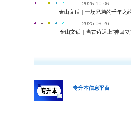
2025-10-06
金山文话｜一场兄弟的千年之
2025-09-26
金山文话｜当古诗遇上“神回复
专升本信息平台