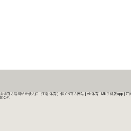
雷速官方端网站登录入口
|
江南·体育(中国)JN官方网站
|
AK体育
|
MK手机版app
|
江
限公司
|