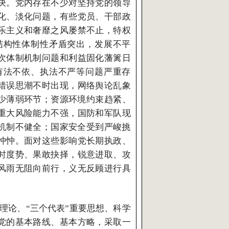
决。党内存在不少对坚持党的领导
化、淡化问题，有些党员、干部政
乐主义和奢靡之风屡禁不止，特权
结构性体制性矛盾突出，发展不平
次体制机制问题和利益固化藩篱日
有法不依、执法不严等问题严重存
错误思潮不时出现，网络舆论乱象
少薄弱环节；资源环境约束趋紧、
重大风险能力不强，国防和军队现
制机制不健全；国家安全受到严峻挑
忡忡。面对这些影响党长期执政、
时度势、果敢抉择，锐意进取、攻
风雨无阻向前行，义无反顾进行具
理论、“三个代表”重要思想、科学
党的基本路线、基本方略，采取一