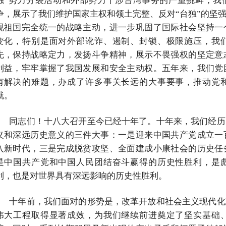
独”势力分裂活动和外部势力干涉台湾事务的严重挑衅，我
争，展示了我们维护国家主权和领土完整、反对“台独”的坚
现祖国完全统一的战略主动，进一步巩固了国际社会坚持一
变化，特别是面对外部讹诈、遏制、封锁、极限施压，我
先，保持战略定力，发扬斗争精神，展示不畏强权的坚定意
利益，牢牢掌握了我国发展和安全主动权。五年来，我们党
有解决的难题，办成了许多事关长远的大事要事，推动党
就。
同志们！十八大召开至今已经十年了。十年来，我们经历
义和深远历史意义的三件大事：一是迎来中国共产党成立一
入新时代，三是完成脱贫攻坚、全面建成小康社会的历史任
是中国共产党和中国人民团结奋斗赢得的历史性胜利，是
利，也是对世界具有深远影响的历史性胜利。
十年前，我们面对的形势是，改革开放和社会主义现代化
伟大工程取得显著成效，为我们继续前进奠定了坚实基础