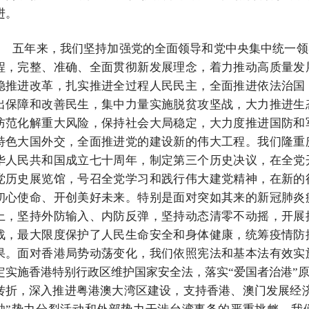
进。
五年来，我们坚持加强党的全面领导和党中央集中统一领
程，完整、准确、全面贯彻新发展理念，着力推动高质量发
稳推进改革，扎实推进全过程人民民主，全面推进依法治国
出保障和改善民生，集中力量实施脱贫攻坚战，大力推进生
防范化解重大风险，保持社会大局稳定，大力度推进国防和
特色大国外交，全面推进党的建设新的伟大工程。我们隆重
华人民共和国成立七十周年，制定第三个历史决议，在全党
党历史展览馆，号召全党学习和践行伟大建党精神，在新的
初心使命、开创美好未来。特别是面对突如其来的新冠肺炎
上，坚持外防输入、内防反弹，坚持动态清零不动摇，开展
战，最大限度保护了人民生命安全和身体健康，统筹疫情防
果。面对香港局势动荡变化，我们依照宪法和基本法有效实
定实施香港特别行政区维护国家安全法，落实“爱国者治港”
转折，深入推进粤港澳大湾区建设，支持香港、澳门发展经