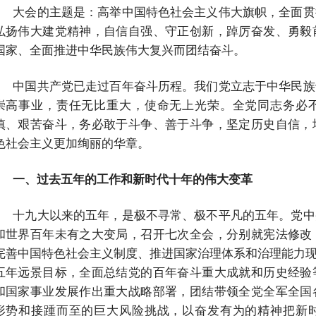
大会的主题是：高举中国特色社会主义伟大旗帜，全面贯
弘扬伟大建党精神，自信自强、守正创新，踔厉奋发、勇毅
国家、全面推进中华民族伟大复兴而团结奋斗。
中国共产党已走过百年奋斗历程。我们党立志于中华民族
崇高事业，责任无比重大，使命无上光荣。全党同志务必
慎、艰苦奋斗，务必敢于斗争、善于斗争，坚定历史自信，
色社会主义更加绚丽的华章。
一、过去五年的工作和新时代十年的伟大变革
十九大以来的五年，是极不寻常、极不平凡的五年。党中
和世界百年未有之大变局，召开七次全会，分别就宪法修改
完善中国特色社会主义制度、推进国家治理体系和治理能力现
五年远景目标，全面总结党的百年奋斗重大成就和历史经验
和国家事业发展作出重大战略部署，团结带领全党全军全国
形势和接踵而至的巨大风险挑战，以奋发有为的精神把新