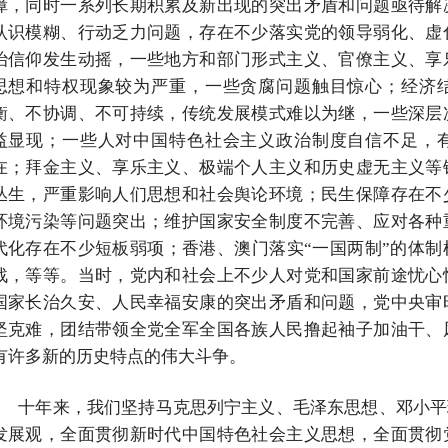
障，同时一系列长期积累及新出现的突出矛盾和问题亟待解
认识模糊、行动乏力问题，存在不少落实党的领导弱化、虚
治信仰发生动摇，一些地方和部门形式主义、官僚主义、享
思想和特权现象较为严重，一些贪腐问题触目惊心；经济
衡、不协调、不可持续，传统发展模式难以为继，一些深层
益显现；一些人对中国特色社会主义政治制度自信不足，
在；拜金主义、享乐主义、极端个人主义和历史虚无主义等
丛生，严重影响人们思想和社会舆论环境；民生保障存在不
环境污染等问题突出；维护国家安全制度不完善、应对各种
代化存在不少短板弱项；香港、澳门落实“一国两制”的体
战，等等。当时，党内和社会上不少人对党和国家前途忧心
国家长治久安、人民幸福安康的突出矛盾和问题，党中央审
坚克难，团结带领全党全军全国各族人民撸起袖子加油干、
有许多新的历史特点的伟大斗争。
十年来，我们坚持马克思列宁主义、毛泽东思想、邓小平
发展观，全面贯彻新时代中国特色社会主义思想，全面贯彻