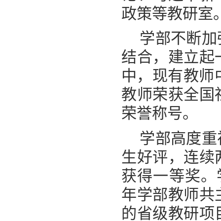
政策
等教研室
学部不断加
结合，建立起
中，现有教师
教师荣获全国
荣誉称号。
学部高度重
生好评，连续
获得一等奖。
年学部教师共
的省级教研项