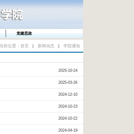
党建思政
当前位置：
首页
新闻动态
学院通知
2025-10-24
2025-03-26
2024-12-10
2024-10-23
2024-10-22
2024-04-19