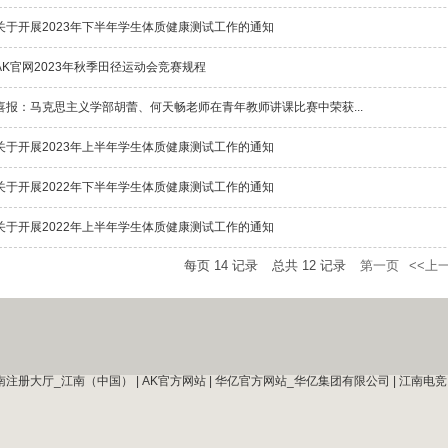
关于开展2023年下半年学生体质健康测试工作的通知
AK官网2023年秋季田径运动会竞赛规程
喜报：马克思主义学部胡蕾、何天畅老师在青年教师讲课比赛中荣获...
关于开展2023年上半年学生体质健康测试工作的通知
关于开展2022年下半年学生体质健康测试工作的通知
关于开展2022年上半年学生体质健康测试工作的通知
每页
14
记录
总共
12
记录
第一页
<<上
南注册大厅_江南（中国）
|
AK官方网站
|
华亿官方网站_华亿集团有限公司
|
江南电竞