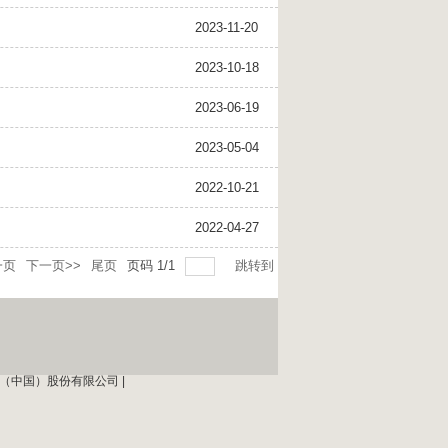
2023-11-20
2023-10-18
2023-06-19
2023-05-04
2022-10-21
2022-04-27
一页
下一页>>
尾页
页码
1
/
1
跳转到
（中国）股份有限公司
|