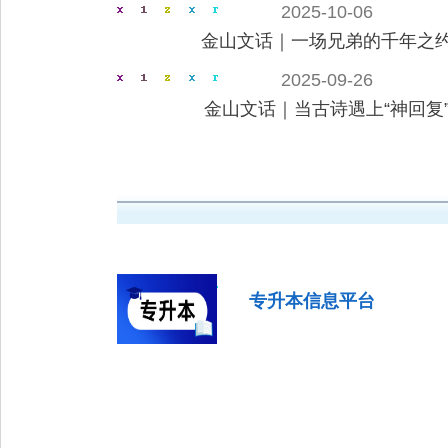
2025-10-06
金山文话｜一场兄弟的千年之
2025-09-26
金山文话｜当古诗遇上“神回复
专升本信息平台