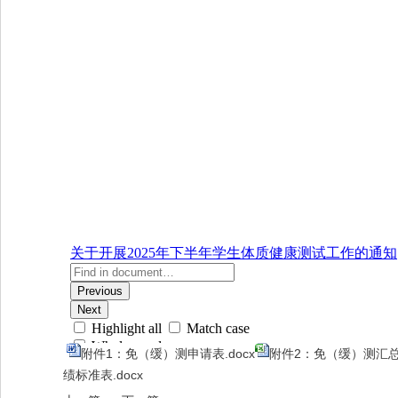
附件1：免（缓）测申请表.docx
附件2：免（缓）测汇总表
绩标准表.docx