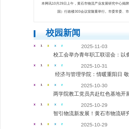
本网讯10月29日上午，黄石市物流产业发展研究中心揭牌
国）行政楼303会议室隆重举行。市委常委、市委
校园新闻
2025-11-03
校工会举办青年职工联谊会：以食.
2025-10-31
经济与管理学院：情暖重阳日 敬..
2025-10-30
两学院教工党员共赴红色基地开展.
2025-10-29
智引物流新发展！黄石市物流研究.
2025-10-29