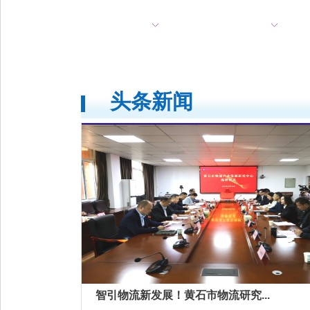
AK官网
机构设置
头条新闻
智引物流新发展！黄石市物流研究...