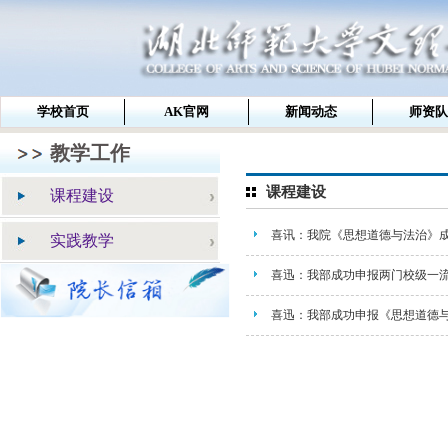
学校首页
AK官网
新闻动态
师资队
教学工作
课程建设
课程建设
喜讯：我院《思想道德与法治》成
实践教学
喜迅：我部成功申报两门校级一
喜迅：我部成功申报《思想道德