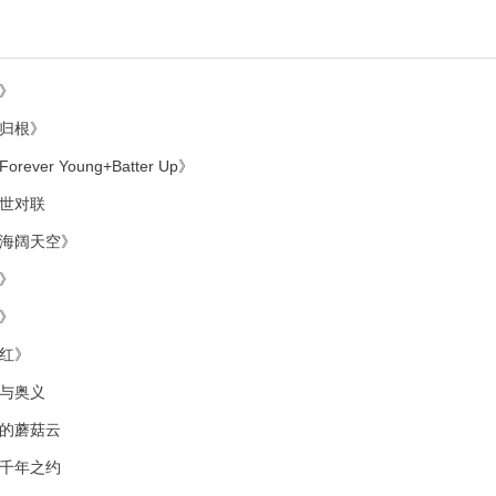
》
归根》
er Young+Batter Up》
世对联
海阔天空》
》
》
红》
与奥义
的蘑菇云
千年之约